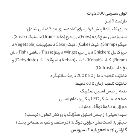
توان مصرفی 2000 وات
ظرفیت 9 لیتر
دارای 14 برنامۀ پیش‌فرض برای آماده‌سازی موادّ غذایی شامل:
سیب‌زمینی سرخ‌کرده (Fries)، ران مرغ (Drumsticks)، استیک (Steak)،
میگو (Shrimp)، کیک (Cake)، کیک (Cake)، سبزیجات (Vegetable)،
مرغ کامل (Chicken)، بال مرغ (Wings)، پیتزا (Pizza)، ماهی (Fish)، نان
(Bread)، کباب (Kebab)، کباب (Kebab)، میوۀ خشک (Dehydrate) و
یخ‌زدایی (Defrost)
قابلیّت تنظیم دما از 80 تا 200 درجۀ سانتیگراد
قابلیّت تنظیم زمان تا 60 دقیقه
بدنه از جنس استیل ضدّزنگ
صفحه نمایشگر LED رنگی و تمام لمسی
مجهّز به دکمۀ توقّف عملیات
سبد (سینی) از جنس استیل ضدّزنگ با روکش تفلون (نچسب)
مجهّز به المنت‌های حرارتی دوگانه (در سقف و کفِ محفظه‌ی پخت)
گارانتی ۲۴ ماهه‌ی لیماک سرویس