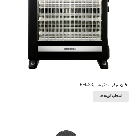
ها
ممکن
است
در
صفحه
محصول
انتخاب
شوند
بخاری برقی بوکر مدل EH-33
این
انتخاب گزینه ها
محصول
دارای
انواع
مختلفی
می