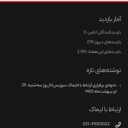
مختلفی
می
آمار بازدید
باشد.
گزینه
بازدیدکنندگان آنلاین:
0
ها
ممکن
بازدیدهای دیروز:
278
است
بازدیدهای این هفته:
2,109
در
صفحه
نوشته‌های تازه
محصول
انتخاب
نحوه‌ی برقراری ارتباط با «لیماک سرویس» از روز سه‌شنبه، 29
شوند
اردیبهشت‌ماه 1405
ارتباط با لیماک
021-91003022