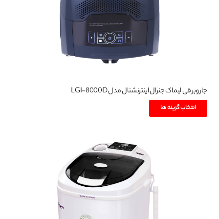
جاروبرقی لیماک جنرال اینترنشنال مدل LGI-8000D
این
انتخاب گزینه ها
محصول
دارای
انواع
مختلفی
می
باشد.
گزینه
ها