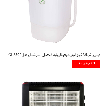
ممکن
است
در
صفحه
محصول
انتخاب
شوند
مینی‌واش 3.5 کیلوگرمی دیجیتالی لیماک جنرال اینترنشنال مدل LGI-3502
این
انتخاب گزینه ها
محصول
دارای
انواع
مختلفی
می
باشد.
گزینه