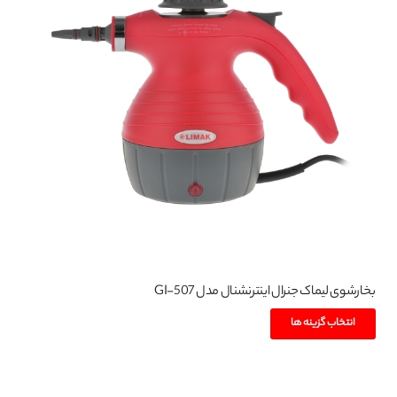
باشد.
گزینه
ها
ممکن
است
در
صفحه
محصول
انتخاب
شوند
بخارشوی لیماک جنرال اینترنشنال مدل GI-507
این
انتخاب گزینه ها
محصول
دارای
انواع