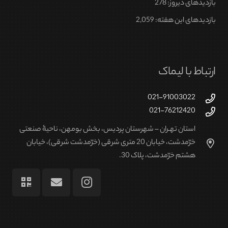
ها
بازدیدهای دیروز:
278
ممکن
بازدیدهای این هفته:
2,059
است
در
صفحه
محصول
ارتباط با لیماک
انتخاب
شوند
021-91003022
021-76212420
استان تهـران – شهرستان پردیس، بخش بومهن، ناحیۀ صنعتی
خرّمدشت، خیابان 20 متری شرقی (خرّمدشت شرقی)، خیابان
هشتم خرّمدشت، پلاک 30.