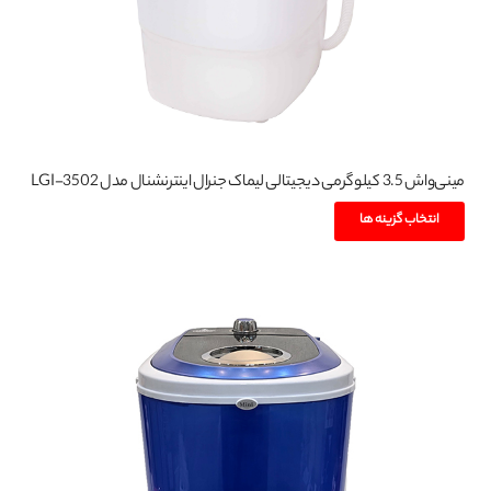
مینی‌واش 3.5 کیلوگرمی دیجیتالی لیماک جنرال اینترنشنال مدل LGI-3502
این
انتخاب گزینه ها
محصول
دارای
انواع
مختلفی
می
باشد.
گزینه
ها
ممکن