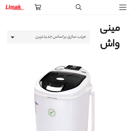
مینی
واش