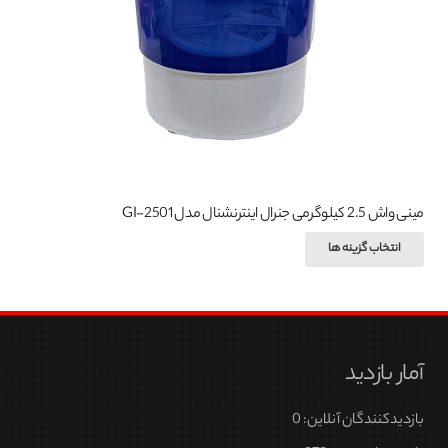
است
در
صفحه
محصول
انتخاب
شوند
مینی واش 2.5 کیلوگرمی جنرال اینترنشنال مدل GI-2501
این
انتخاب گزینه ها
محصول
دارای
انواع
مختلفی
آمار بازدید
می
باشد.
بازدیدکنندگان آنلاین:
0
گزینه