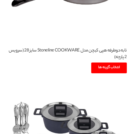
صفحه
محصول
انتخاب
شوند
تابه دوطرفه هپی کیچن مدل Stoneline COOKWARE سایز 28 (سرویس
2 پارچه)
این
انتخاب گزینه ها
محصول
دارای
انواع
مختلفی
می
باشد.
گزینه
ها