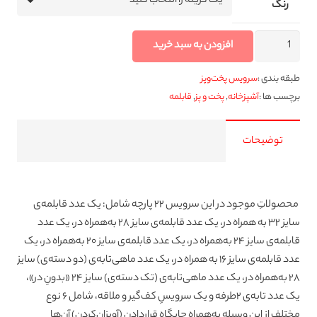
رنگ
سرویس
افزودن به سبد خرید
پخت
و
طبقه بندی :
سرویس پخت‌وپز
پز
برچسب ها :
آشپزخانه
,
پخت و پز
,
قابلمه
22
پارچه
توضیحات
هپی
کیچن
مدل
Stoneline
محصولاتِ موجود در این سرویس ۲۲ پارچه شامل: یک عدد قابلمه‌ی
عدد
سایز ۳۲ به همراه در، یک عدد قابلمه‌ی سایز ۲۸ به‌همراه در، یک عدد
قابلمه‌ی سایز ۲۴ به‌‌همراه در، یک عدد قابلمه‌ی سایز ۲۰ به‌همراه در، یک
عدد قابلمه‌ی سایز ۱۶ به همراه در، یک عدد ماهی‌تابه‌ی (دو دسته‌ی) سایز
۲۸ به‌همراه در، یک عدد ماهی‌تابه‌ی (تک دسته‌ی) سایز ۲۴ «بدونِ در»،
یک عدد تابه‌ی ۲طرفه و یک سرویسِ کف‌گیر و ملاقه، شامل ۶ نوع
مختلف از این وسیله به‌همراه جایگاه قراردادن (آویزان‌کردن) آن‌ها