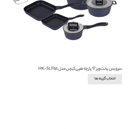
ممکن
است
در
صفحه
محصول
انتخاب
شوند
سرویس پخت‌وپز 17 پارچه هپی‌کیچن مدل HK-SL Flat
این
انتخاب گزینه ها
محصول
دارای
انواع
مختلفی
می
باشد.