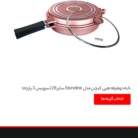
گزینه
ها
ممکن
است
در
صفحه
محصول
انتخاب
شوند
تابه دوطرفه هپی کیچن مدل Stoneline سایز 28 (سرویس 3 پارچه)
این
انتخاب گزینه ها
محصول
دارای
انواع
مختلفی
می