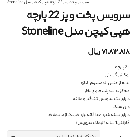
سرویس پخت و پز 22 پارچه هپی کیچن مدل Stoneline
سرویس پخت و پز 22 پارچه
هپی کیچن مدل Stoneline
۷۱,۸۱۲,۸۱۸
ریال
22 پارچه
روکش گرانیتی
بدنه از جنس آلومینیوم آلیاژی
مجهّز به سوپاپ خروج بخار
دارای یک سرویس کف‌گیر و ملاقه
وزن سبک
دارای بسته بندی جداگانه برای هریک از قابلمه ها
گارانتی 1 ساله «لیماک سرویس»