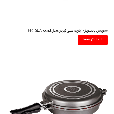
سرویس پخت‌وپز 17 پارچه هپی‌کیچن مدل HK-SL Around
این
انتخاب گزینه ها
محصول
دارای
انواع
مختلفی
می
باشد.
گزینه
ها
ممکن
است
در