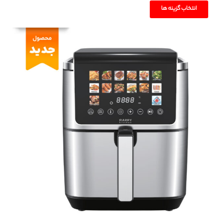
این
انتخاب گزینه ها
محصول
دارای
انواع
مختلفی
می
باشد.
گزینه
ها
ممکن
است
در
صفحه
محصول
انتخاب
شوند