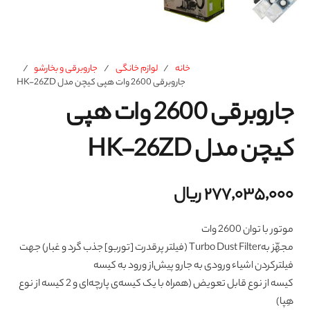
خانه
/
لوازم خانگی
/
جاروبرقی و بخارشو
/
جاروبرقی 2600 وات هپی کیچن مدل HK-26ZD
جاروبرقی 2600 وات هپی
کیچن مدل HK-26ZD
۲۷۷,۰۳۵,۰۰۰
ریال
موتور با توان 2600 وات
مجهّز بهTurbo Dust Filter (فیلتر پرقدرت [توربو] جذب گرد و غبار) جهت
فیلترکردن اشیاء ورودی به جارو پیش‌از ورود به کیسه
کیسه از نوع قابل تعویض (همراه با یک کیسه‌ی پارچه‌ای و 2 کیسه از نوع
هِپا)