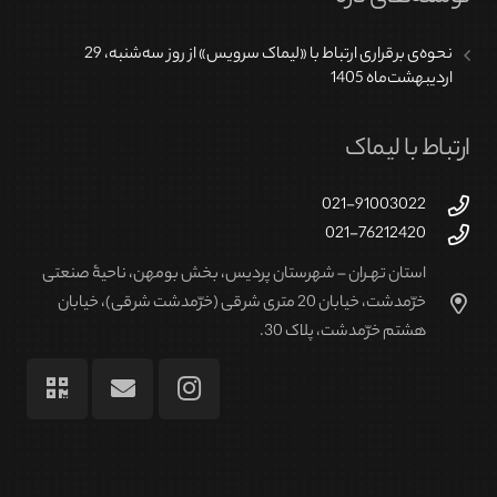
انتخاب
نحوه‌ی برقراری ارتباط با «لیماک سرویس» از روز سه‌شنبه، 29
شوند
اردیبهشت‌ماه 1405
ارتباط با لیماک
021-91003022
021-76212420
استان تهـران – شهرستان پردیس، بخش بومهن، ناحیۀ صنعتی
خرّمدشت، خیابان 20 متری شرقی (خرّمدشت شرقی)، خیابان
هشتم خرّمدشت، پلاک 30.