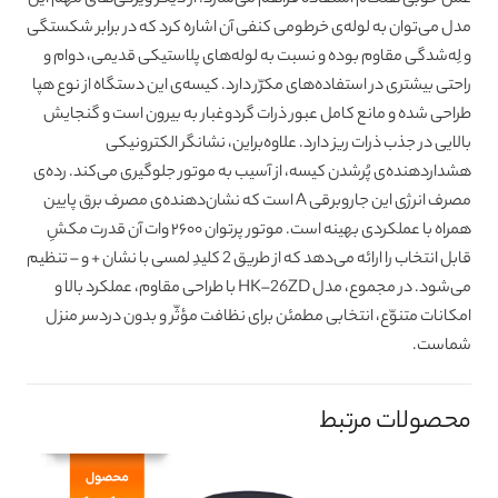
عمل خوبی هنگام استفاده فراهم می‌سازد. از دیگر ویژگی‌های مهمّ این
مدل می‌توان به لوله‌ی خرطومی کنفی آن اشاره کرد که در برابر شکستگی
و لِه‌شدگی مقاوم بوده و نسبت به لوله‌های پلاستیکی قدیمی، دوام و
راحتی بیشتری در استفاده‌های مکرّر دارد. کیسه‌ی این دستگاه از نوع هپا
طراحی شده و مانع کامل عبور ذرات گردوغبار به بیرون است و گنجایش
بالایی در جذب ذرات ریز دارد. علاوه‌براین، نشانگر الکترونیکی
هشداردهنده‌ی پُرشدن کیسه، از آسیب به موتور جلوگیری می‌کند. رده‌ی
مصرف انرژی این جاروبرقی A است که نشان‌دهنده‌ی مصرف برق پایین
همراه با عملکردی بهینه است. موتور پرتوان ۲۶۰۰ وات آن قدرت مکشِ
قابل انتخاب را ارائه می‌دهد که از طریق 2 کلیدِ لمسی با نشان + و – تنظیم
می‌شود. در مجموع، مدل HK–26ZD با طراحی مقاوم، عملکرد بالا و
امکانات متنوّع، انتخابی مطمئن برای نظافت مؤثّر و بدون دردسر منزل
شماست.
محصولات مرتبط