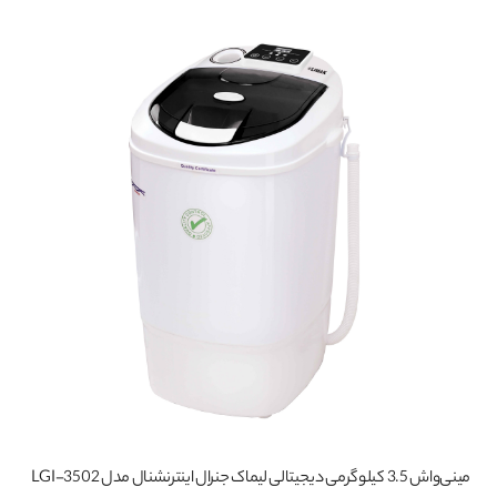
دارای
انواع
مختلفی
می
باشد.
گزینه
ها
ممکن
است
در
صفحه
محصول
انتخاب
شوند
مینی‌واش 3.5 کیلوگرمی دیجیتالی لیماک جنرال اینترنشنال مدل LGI-3502