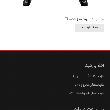
بخاری برقی بوکر مدل EH-33
این
انتخاب گزینه ها
محصول
دارای
انواع
مختلفی
می
آمار بازدید
باشد.
گزینه
بازدیدکنندگان آنلاین:
0
ها
ممکن
بازدیدهای دیروز:
278
است
بازدیدهای این هفته:
2,091
در
صفحه
نوشته‌های تازه
محصول