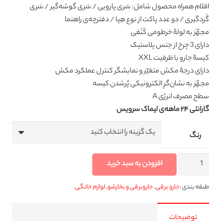
اقلام همراه محصول شامل: سَری پارویی / سَری گوشه‌گیر / سَری
گَردگیری / دو عدد پاکت از نوع هِپا / دفترچه‌ی راهنما
مجهّز به لولۀ خرطومی کَنَفی
دارای 3 چرخ از جنس پلاستیک
کیسۀ جارو با ظرفیت XXL
دارای درجۀ مکش متغیّر و نمایشگر کنترل عملکرد مکش
مجهّز به نشان‌گرِ الکترونیکی پُرشدن کیسه
سطح مصرف انرژی A
گارانتی ۲۴ ماهه‌ی لیماک سرویس
رنگ
جاروبرقی
افزودن به سبد خرید
2600
وات
طبقه بندی :
جارو برقی
,
جاروبرقی و بخارشو
,
لوازم خانگی
هپی
کیچن
توضیحات