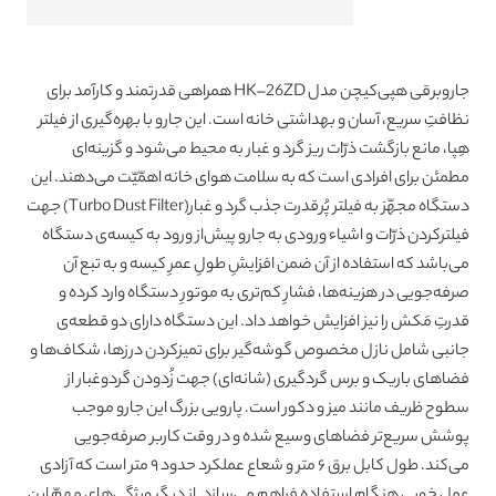
مدل
HK-
26ZD
عدد
جاروبرقی هپی‌کیچن مدل HK–26ZD همراهی قدرتمند و کارآمد برای
نظافتِ سریع، آسان و بهداشتی خانه است. این جارو با بهره‌گیری از فیلتر
هِپا، مانع بازگشت ذرّات ریز گرد و غبار به محیط می‌شود و گزینه‌ای
مطمئن برای افرادی است که به سلامت هوای خانه اهمّیّت می‌دهند. این
دستگاه مجهّز به فیلتر پُرقدرت جذب گرد و غبار(Turbo Dust Filter) جهت
فیلترکردن ذرّات و اشیاء ورودی به جارو پیش‌از ورود به کیسه‌ی دستگاه
می‌باشد که استفاده از آن ضمن افزایشِ طولِ عمرِ کیسه و به تبع آن
صرفه‌جویی در هزینه‌ها، فشارِ کم‌تری به موتورِ دستگاه وارد کرده و
قدرتِ مَکش را نیز افزایش خواهد داد. این دستگاه دارای دو قطعه‌ی
جانبی شامل نازل مخصوص گوشه‌گیر برای تمیزکردن درزها، شکاف‌ها و
فضاهای باریک و برس گردگیری (شانه‌ای) جهت زُدودن گردوغبار از
سطوح ظریف مانند میز و دکور است. پارویی بزرگ این جارو موجب
پوشش سریع‌تر فضاهای وسیع شده و در وقت کاربر صرفه‌جویی
می‌کند. طول کابل برق ۶ متر و شعاع عملکرد حدود ۹ متر است که آزادی