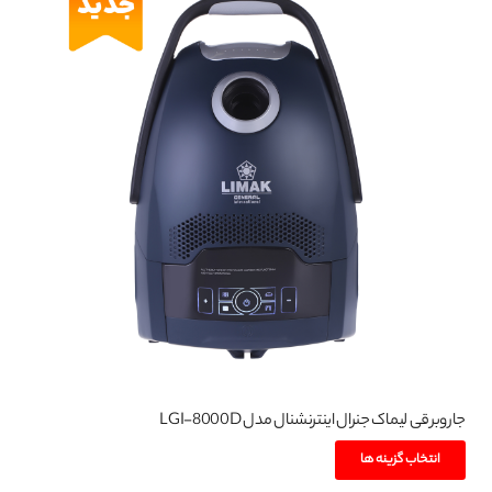
جاروبرقی لیماک جنرال اینترنشنال مدل LGI-8000D
این
انتخاب گزینه ها
محصول