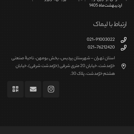
اردیبهشت‌ماه 1405
ارتباط با لیماک
021-91003022
021-76212420
استان تهـران – شهرستان پردیس، بخش بومهن، ناحیۀ صنعتی
خرّمدشت، خیابان 20 متری شرقی (خرّمدشت شرقی)، خیابان
هشتم خرّمدشت، پلاک 30.