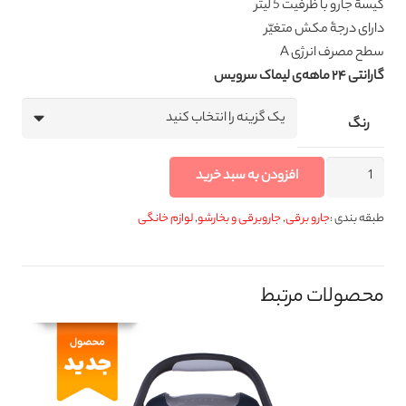
کیسۀ جارو با ظرفیت 5 لیتر
دارای درجۀ مکش متغیّر
سطح مصرف انرژی A
گارانتی ۲۴ ماهه‌ی لیماک سرویس
رنگ
جاروبرقی
افزودن به سبد خرید
لیماک
جنرال
طبقه بندی :
جارو برقی
,
جاروبرقی و بخارشو
,
لوازم خانگی
اینترنشنال
مدل
LGI-
محصولات مرتبط
6000A
عدد