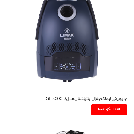
جاروبرقی لیماک جنرال اینترنشنال مدل LGI-8000D
این
انتخاب گزینه ها
محصول
دارای
انواع