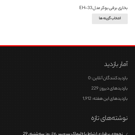
بخاری برقی بوکر مدل EH-33
این
انتخاب گزینه ها
محصول
دارای
انواع
مختلفی
می
آمار بازدید
باشد.
گزینه
بازدیدکنندگان آنلاین:
0
ها
ممکن
بازدیدهای دیروز:
229
است
بازدیدهای این هفته:
1,912
در
صفحه
نوشته‌های تازه
محصول
انتخاب
نحوه‌ی برقراری ارتباط با «لیماک سرویس» از روز سه‌شنبه، 29
شوند