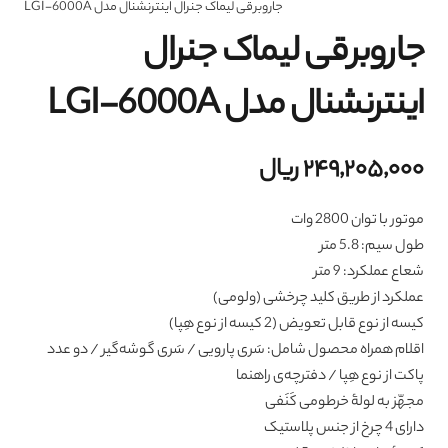
جاروبرقی لیماک جنرال اینترنشنال مدل LGI-6000A
جاروبرقی لیماک جنرال
اینترنشنال مدل LGI-6000A
۲۴۹,۲۰۵,۰۰۰
ریال
موتور با توان 2800 وات
طول سیم: 5.8 متر
شعاع عملکرد: 9 متر
عملکرد از طریق کلید چرخشی (ولومی)
کیسه از نوع قابل تعویض (2 کیسه از نوع هِپا)
اقلام همراه محصول شامل: سَری پارویی / سَری گوشه‌گیر / دو عدد
پاکت از نوع هِپا / دفترچه‌ی راهنما
مجهّز به لولۀ خرطومی کَنَفی
دارای 4 چرخ از جنس پلاستیک