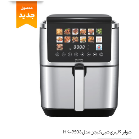
دارای
انواع
مختلفی
می
باشد.
گزینه
ها
ممکن
است
در
صفحه
محصول
انتخاب
شوند
هواپز 9 لیتری هپی کیچن مدل HK-9503