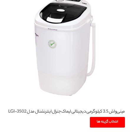
مختلفی
می
باشد.
گزینه
ها
ممکن
است
در
صفحه
محصول
انتخاب
شوند
مینی‌واش 3.5 کیلوگرمی دیجیتالی لیماک جنرال اینترنشنال مدل LGI-3502
این
انتخاب گزینه ها
محصول