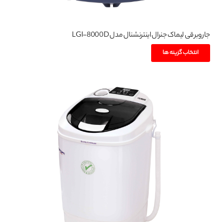
جاروبرقی لیماک جنرال اینترنشنال مدل LGI-8000D
این
انتخاب گزینه ها
محصول
دارای
انواع
مختلفی
می
باشد.
گزینه
ها
ممکن
است
در
صفحه
محصول