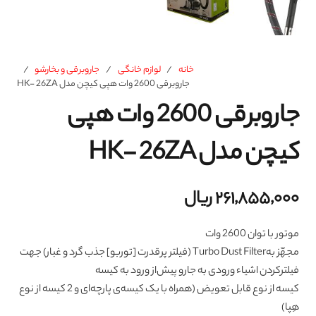
خانه
/
لوازم خانگی
/
جاروبرقی و بخارشو
/
جاروبرقی 2600 وات هپی کیچن مدل HK- 26ZA
جاروبرقی 2600 وات هپی
کیچن مدل HK- 26ZA
۲۶۱,۸۵۵,۰۰۰
ریال
موتور با توان 2600 وات
مجهّز بهTurbo Dust Filter (فیلتر پرقدرت [توربو] جذب گرد و غبار) جهت
فیلترکردن اشیاء ورودی به جارو پیش‌از ورود به کیسه
کیسه از نوع قابل تعویض (همراه با یک کیسه‌ی پارچه‌ای و 2 کیسه از نوع
هِپا)