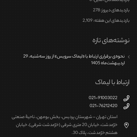
بازدیدکنندگان آنلاین:
0
ها
ممکن
بازدیدهای دیروز:
278
است
بازدیدهای این هفته:
2,109
در
صفحه
نوشته‌های تازه
محصول
انتخاب
نحوه‌ی برقراری ارتباط با «لیماک سرویس» از روز سه‌شنبه، 29
شوند
اردیبهشت‌ماه 1405
ارتباط با لیماک
021-91003022
021-76212420
استان تهـران – شهرستان پردیس، بخش بومهن، ناحیۀ صنعتی
خرّمدشت، خیابان 20 متری شرقی (خرّمدشت شرقی)، خیابان
هشتم خرّمدشت، پلاک 30.