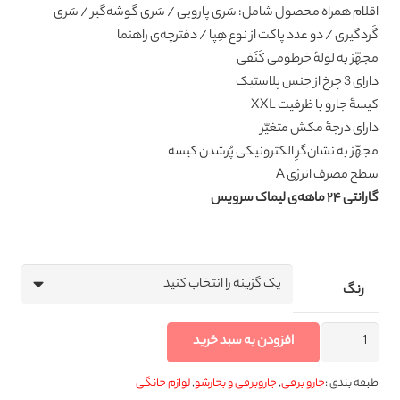
اقلام همراه محصول شامل: سَری پارویی / سَری گوشه‌گیر / سَری
گَردگیری / دو عدد پاکت از نوع هِپا / دفترچه‌ی راهنما
مجهّز به لولۀ خرطومی کَنَفی
دارای 3 چرخ از جنس پلاستیک
کیسۀ جارو با ظرفیت XXL
دارای درجۀ مکش متغیّر
مجهّز به نشان‌گرِ الکترونیکی پُرشدن کیسه
سطح مصرف انرژی A
گارانتی ۲۴ ماهه‌ی لیماک سرویس
رنگ
جاروبرقی
افزودن به سبد خرید
2600
وات
طبقه بندی :
جارو برقی
,
جاروبرقی و بخارشو
,
لوازم خانگی