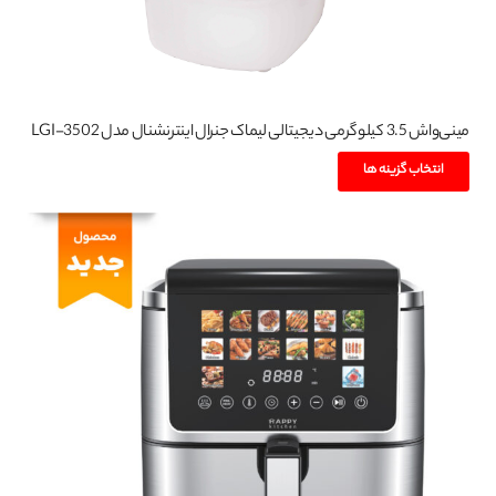
انتخاب
شوند
مینی‌واش 3.5 کیلوگرمی دیجیتالی لیماک جنرال اینترنشنال مدل LGI-3502
این
انتخاب گزینه ها
محصول
دارای
انواع
مختلفی
می
باشد.
گزینه
ها
ممکن
است
در