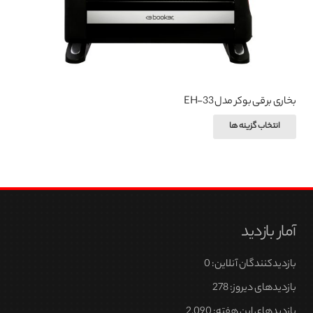
بخاری برقی بوکر مدل EH-33
این
انتخاب گزینه ها
محصول
دارای
انواع
مختلفی
می
آمار بازدید
باشد.
گزینه
بازدیدکنندگان آنلاین:
0
ها
ممکن
بازدیدهای دیروز:
278
است
بازدیدهای این هفته:
2,090