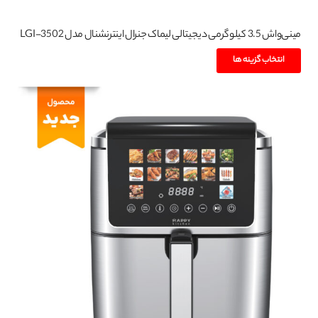
مینی‌واش 3.5 کیلوگرمی دیجیتالی لیماک جنرال اینترنشنال مدل LGI-3502
این
انتخاب گزینه ها
محصول
دارای
انواع
مختلفی
می
باشد.
گزینه
ها
ممکن
است
در
صفحه
محصول
انتخاب