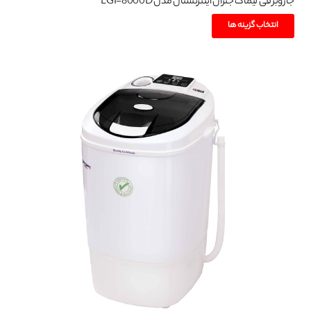
جاروبرقی لیماک جنرال اینترنشنال مدل LGI-8000D
این
انتخاب گزینه ها
محصول
دارای
انواع
مختلفی
می
باشد.
گزینه
ها
ممکن
است
در
صفحه
محصول
انتخاب
شوند