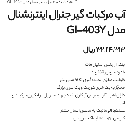
آب مرکبات گیر جنرال اینترنشنال مدل GI-403Y
آب مرکبات گیر جنرال اینترنشنال
مدل GI-403Y
۳۲,۱۱۴,۳۱۳
ریال
بدنه از جنس استیل مات
قدرت موتور 160 وات
ظرفیت مخزن آبمیوه‌گیری ‌500 میلی لیتر
مجهّز به یک سَری کوچک و یک سَری بزرگ
دارای اهرم آلومینیومی آبکاری شده جهت تسهیل در آبگیری مرکبات و
انار
عملکرد اتوماتیک به محض اعمال فشار
گارانتی ۲۴ماهه لیماک سرویس