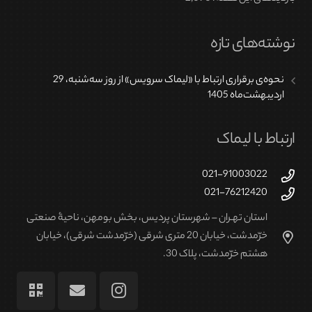
در
صفحه
نوشته‌های تازه
محصول
انتخاب
نحوه‌ی برقراری ارتباط با «لیماک سرویس» از روز سه‌شنبه، 29
شوند
اردیبهشت‌ماه 1405
ارتباط با لیماک
021-91003022
021-76212420
استان تهـران – شهرستان پردیس، بخش بومهن، ناحیۀ صنعتی
خرّمدشت، خیابان 20 متری شرقی (خرّمدشت شرقی)، خیابان
هشتم خرّمدشت، پلاک 30.