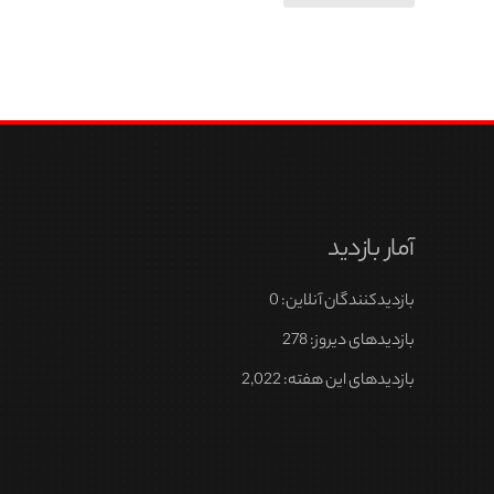
مح
محصول
ان
دارای
شو
انواع
مختلفی
می
باشد.
گزینه
ها
آمار بازدید
ممکن
است
بازدیدکنندگان آنلاین:
0
در
بازدیدهای دیروز:
278
صفحه
بازدیدهای این هفته:
2,022
محصول
انتخاب
شوند