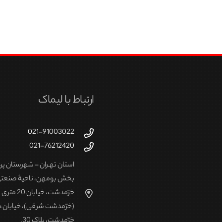
صول
محصول
تخاب
انتخاب
ند
شوند
ارتباط با لیماک
021-91003022
021-76212420
استان تهـران – شهرستان پ
بخش بومهن، ناحیۀ صنعت
خرّمدشت، خیابا
(خرّمدشت شرقی)، خیابان
خرّمدشت، پلاک 30.