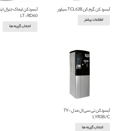
آبسرد کن گرم کن TCL62B سیلور
آبسردکن لیماک جنرال ای
LT-RD60
اطلاعات بیشتر
ای
انتخاب گزینه ها
مح
دار
انو
مخ
می
با
گزی
ها
مم
اس
آبسردکن تی سی ال مدل TY-
در
LYR3B/C
صف
این
انتخاب گزینه ها