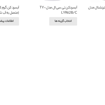
نترنشنال مدل
آبسردکن تی سی ال مدل TY-
LYR62B/C
(متصل به آب ش
ن
این
انتخاب گزینه ها
اطلاعات بیشت
صول
محصول
ای
دارای
اع
انواع
تلفی
مختلفی
می
شد.
باشد.
نه
گزینه
ها
کن
ممکن
ت
است
در
حه
صفحه