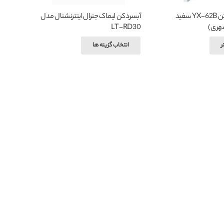
آبسرد کن گرم کن YX-62B سفید
آبسردکن لیماک جنرال اینترنشنال مدل
هری)
LT-RD30
این
ر
انتخاب گزینه ها
محصول
دارای
انواع
مختلفی
می
باشد.
گزینه
ها
ممکن
است
در
صفحه