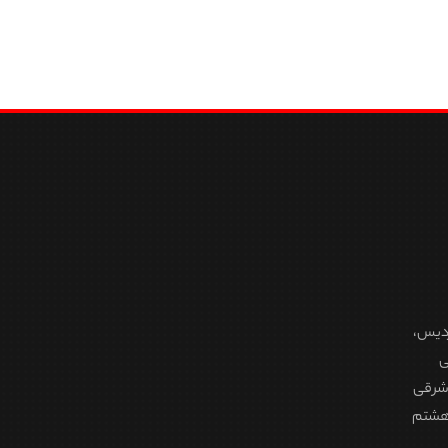
محصول
انتخاب
شوند
ردیس،
ی
ن 20 متری شرقی
 هشتم